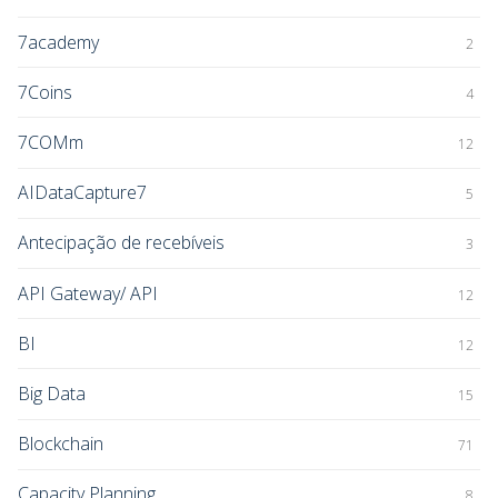
7academy
2
7Coins
4
7COMm
12
AIDataCapture7
5
Antecipação de recebíveis
3
API Gateway/ API
12
BI
12
Big Data
15
Blockchain
71
Capacity Planning
8