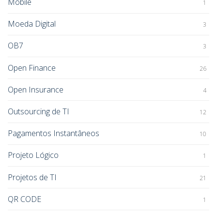
Mobile
1
Moeda Digital
3
OB7
3
Open Finance
26
Open Insurance
4
Outsourcing de TI
12
Pagamentos Instantâneos
10
Projeto Lógico
1
Projetos de TI
21
QR CODE
1