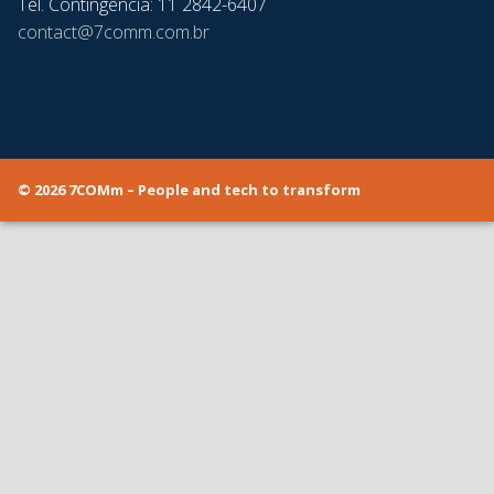
Tel. Contingência: 11 2842-6407
contact@7comm.com.br
© 2026 7COMm – People and tech to transform