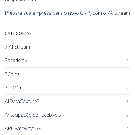
Prepare sua empresa para o novo CNPJ com o 7AIStream
CATEGORIAS
7 AI Stream
4
7academy
2
7Coins
4
7COMm
12
AIDataCapture7
5
Antecipação de recebíveis
3
API Gateway/ API
12