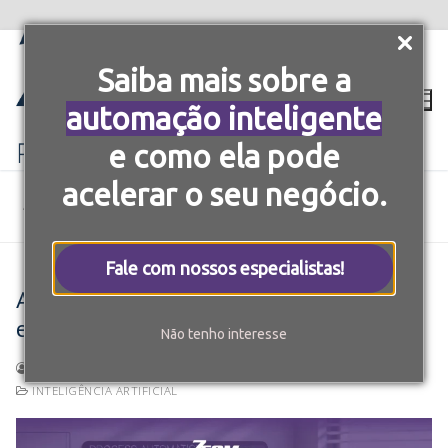
Saiba mais sobre a
automação inteligente
e como ela pode
acelerar o seu negócio.
BLOG 7COMM
INTELIGÊNCIA ARTIFICIAL
AUTOMAÇÃO INTELIGENTE: O FUTURO DA EFICIÊNCIA
EMPRESARIAL
Fale com nossos especialistas!
Automação inteligente: O futuro da
eficiência empresarial
Não tenho interesse
DANIELA OLIVEIRA
14 DE AGOSTO DE 2024
INTELIGÊNCIA ARTIFICIAL