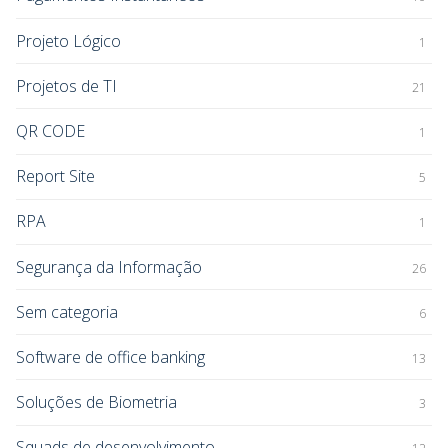
Projeto Lógico
1
Projetos de TI
21
QR CODE
1
Report Site
5
RPA
1
Segurança da Informação
26
Sem categoria
6
Software de office banking
13
Soluções de Biometria
3
Squads de desenvolvimento