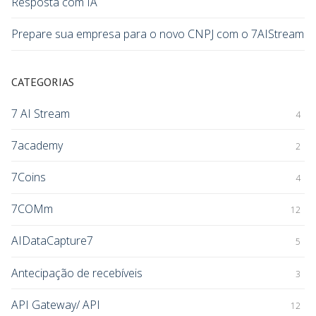
Resposta com IA
Prepare sua empresa para o novo CNPJ com o 7AIStream
CATEGORIAS
7 AI Stream
4
7academy
2
7Coins
4
7COMm
12
AIDataCapture7
5
Antecipação de recebíveis
3
API Gateway/ API
12