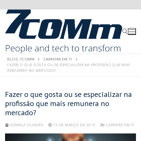
BLOG 7COMM
CARREIRA EM TI
FAZER O QUE GOSTA OU SE ESPECIALIZAR NA PROFISSÃO QUE MAIS
REMUNERA NO MERCADO?
Fazer o que gosta ou se especializar na
profissão que mais remunera no
mercado?
DANIELA OLIVEIRA
15 DE MARÇO DE 2015
CARREIRA EM TI