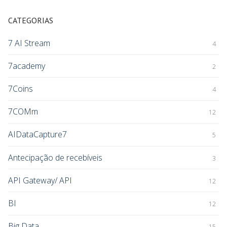
CATEGORIAS
7 AI Stream
4
7academy
2
7Coins
4
7COMm
12
AIDataCapture7
5
Antecipação de recebíveis
3
API Gateway/ API
12
BI
12
Big Data
15