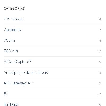
CATEGORIAS
7 AI Stream
4
7academy
2
7Coins
4
7COMm
12
AIDataCapture7
5
Antecipação de recebíveis
3
API Gateway/ API
12
BI
12
Big Data
15