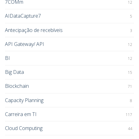
7COMm
12
AIDataCapture7
5
Antecipação de recebíveis
3
API Gateway/ API
12
BI
12
Big Data
15
Blockchain
71
Capacity Planning
8
Carreira em TI
117
Cloud Computing
44