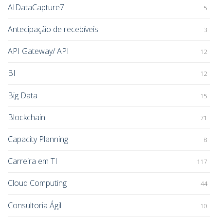
AIDataCapture7
5
Antecipação de recebíveis
3
API Gateway/ API
12
BI
12
Big Data
15
Blockchain
71
Capacity Planning
8
Carreira em TI
117
Cloud Computing
44
Consultoria Ágil
10