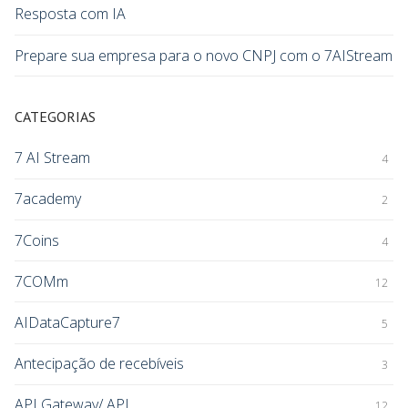
Resposta com IA
Prepare sua empresa para o novo CNPJ com o 7AIStream
CATEGORIAS
7 AI Stream
4
7academy
2
7Coins
4
7COMm
12
AIDataCapture7
5
Antecipação de recebíveis
3
API Gateway/ API
12