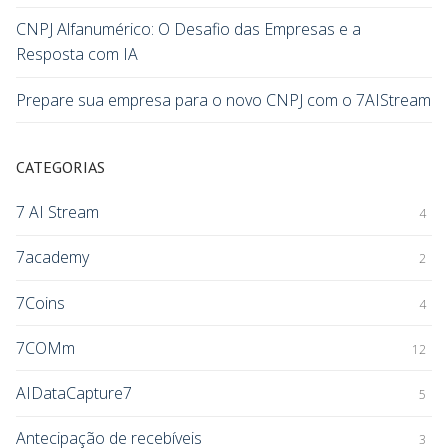
CNPJ Alfanumérico: O Desafio das Empresas e a
Resposta com IA
Prepare sua empresa para o novo CNPJ com o 7AIStream
CATEGORIAS
7 AI Stream
4
7academy
2
7Coins
4
7COMm
12
AIDataCapture7
5
Antecipação de recebíveis
3