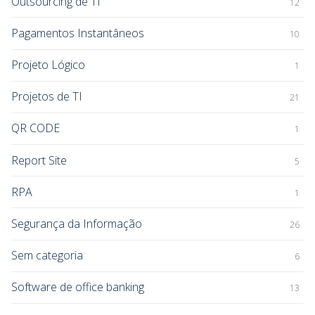
Outsourcing de TI
12
Pagamentos Instantâneos
10
Projeto Lógico
1
Projetos de TI
21
QR CODE
1
Report Site
5
RPA
1
Segurança da Informação
26
Sem categoria
6
Software de office banking
13