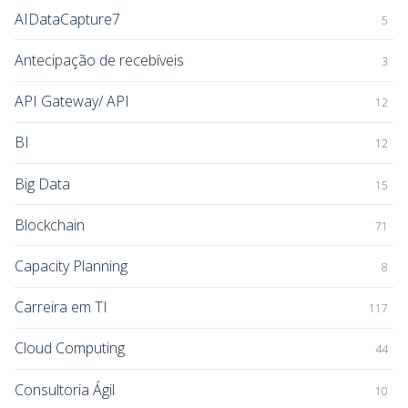
AIDataCapture7
5
Antecipação de recebíveis
3
API Gateway/ API
12
BI
12
Big Data
15
Blockchain
71
Capacity Planning
8
Carreira em TI
117
Cloud Computing
44
Consultoria Ágil
10