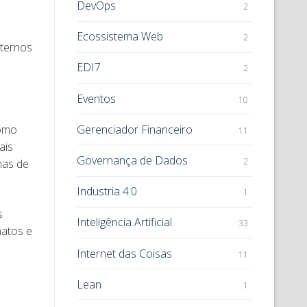
DevOps
2
Ecossistema Web
2
nternos
EDI7
2
Eventos
10
Gerenciador Financeiro
como
11
ais
Governança de Dados
2
mas de
Industria 4.0
1
s
Inteligência Artificial
33
matos e
Internet das Coisas
11
Lean
1