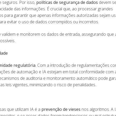
 seguros. Por isso,
políticas de segurança de dados
devem se
acidade das informações. É crucial que, ao processar grandes
os para garantir que apenas informações autorizadas sejam u
ara evitar o uso de dados corrompidos ou incorretos.
ue validem e monitorem os dados de entrada, assegurando que 
ossíveis.
dade
idade regulatória
. Com a introdução de regulamentações c
uções de automação e IA estejam em total conformidade com 
mecanismos de auditoria e monitoramento automático pode gara
 leis vigentes, minimizando o risco de penalidades.
as que utilizam IA é a
prevenção de vieses
nos algoritmos. A 
necidos, e se esses dados forem tendenciosos ou mal estrutu