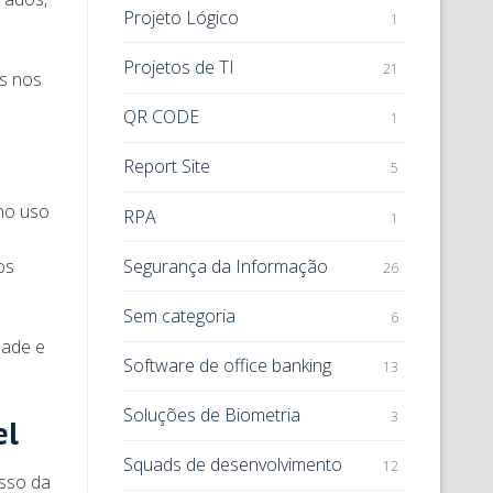
Projeto Lógico
1
Projetos de TI
21
es nos
QR CODE
1
Report Site
5
 no uso
RPA
1
Segurança da Informação
os
26
Sem categoria
6
dade e
Software de office banking
13
Soluções de Biometria
3
el
Squads de desenvolvimento
12
sso da