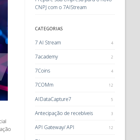
CNPJ com o 7AIStream
CATEGORIAS
7 AI Stream
4
7academy
2
7Coins
4
7COMm
12
AIDataCapture7
5
Antecipação de recebíveis
3
ial
API Gateway/ API
12
mação