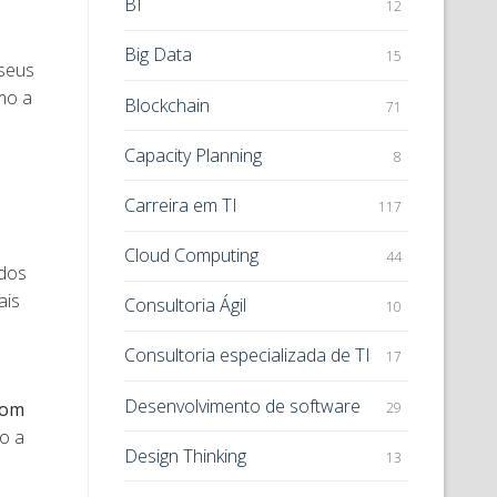
BI
12
Big Data
15
 seus
mo a
Blockchain
71
Capacity Planning
8
Carreira em TI
117
Cloud Computing
44
 dos
ais
Consultoria Ágil
10
Consultoria especializada de TI
17
Desenvolvimento de software
com
29
o a
Design Thinking
13