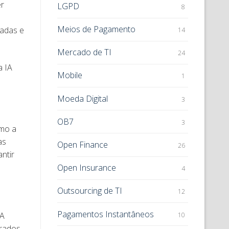
r
LGPD
8
Meios de Pagamento
sadas e
14
Mercado de TI
24
a IA
Mobile
1
Moeda Digital
3
OB7
3
omo a
as
Open Finance
26
ntir
Open Insurance
4
Outsourcing de TI
12
Pagamentos Instantâneos
IA
10
rados,