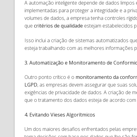
A automação inteligente depende de dados limpos e
implementadas para proteger a integridade e a priv
volumes de dados, a empresa tenha controles rígid
que
critérios de qualidade
estejam estabelecidos p
Isso inclui a criação de sistemas automatizados q
esteja trabalhando com as melhores informações p
3. Automatização e Monitoramento de Conformi
Outro ponto crítico é o
monitoramento da conform
LGPD
, as empresas devem assegurar que suas sol
exigências de privacidade de dados. A criação de 
que o tratamento dos dados esteja de acordo com as
4. Evitando Vieses Algorítmicos
Um dos maiores desafios enfrentados pelas empres
toma decisões com base nos dados que lhe são for