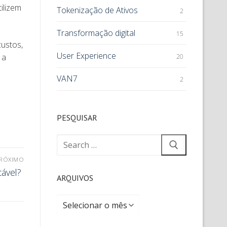
ilizem
Tokenização de Ativos
2
Transformação digital
15
ustos,
User Experience
 a
20
VAN7
2
PESQUISAR
RÓXIMO
icável?
ARQUIVOS