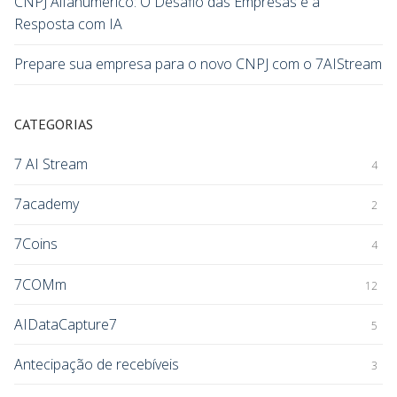
CNPJ Alfanumérico: O Desafio das Empresas e a
Resposta com IA
Prepare sua empresa para o novo CNPJ com o 7AIStream
CATEGORIAS
7 AI Stream
4
7academy
2
7Coins
4
7COMm
12
AIDataCapture7
5
Antecipação de recebíveis
3