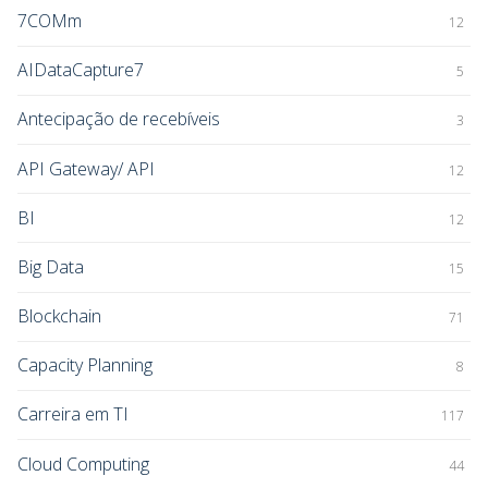
7COMm
12
AIDataCapture7
5
Antecipação de recebíveis
3
API Gateway/ API
12
BI
12
Big Data
15
Blockchain
71
Capacity Planning
8
Carreira em TI
117
Cloud Computing
44