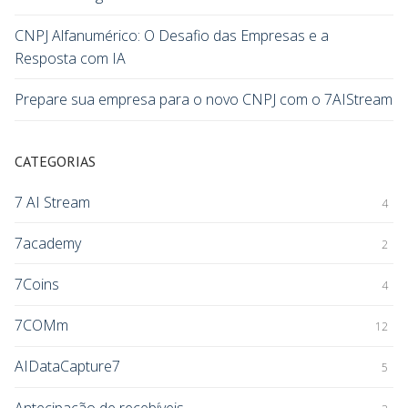
CNPJ Alfanumérico: O Desafio das Empresas e a
Resposta com IA
Prepare sua empresa para o novo CNPJ com o 7AIStream
CATEGORIAS
7 AI Stream
4
7academy
2
7Coins
4
7COMm
12
AIDataCapture7
5
Antecipação de recebíveis