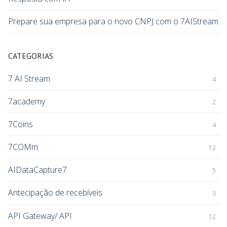
Prepare sua empresa para o novo CNPJ com o 7AIStream
CATEGORIAS
7 AI Stream
4
7academy
2
7Coins
4
7COMm
12
AIDataCapture7
5
Antecipação de recebíveis
3
API Gateway/ API
12