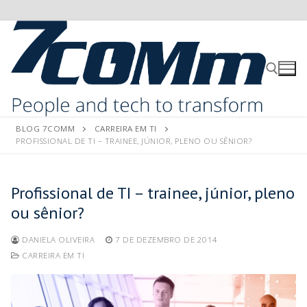
BLOG 7COMM
CARREIRA EM TI
PROFISSIONAL DE TI – TRAINEE, JÚNIOR, PLENO OU SÊNIOR?
Profissional de TI – trainee, júnior, pleno
ou sênior?
DANIELA OLIVEIRA
7 DE DEZEMBRO DE 2014
CARREIRA EM TI