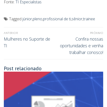
Fonte:
TI Especialistas
Tagged
júnior
,
pleno
,
profissional de ti
,
sênior
,
trainee
ANTERIOR
PRÓXIMO
Mulheres no Suporte de
Confira nossas
TI
oportunidades e venha
trabalhar conosco!
Post relacionado