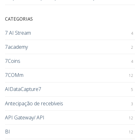
CATEGORIAS
7 AI Stream
4
7academy
2
7Coins
4
7COMm
12
AIDataCapture7
5
Antecipação de recebíveis
3
API Gateway/ API
12
BI
12