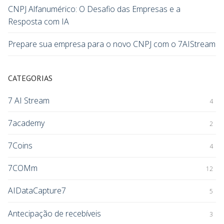
CNPJ Alfanumérico: O Desafio das Empresas e a
Resposta com IA
Prepare sua empresa para o novo CNPJ com o 7AIStream
CATEGORIAS
7 AI Stream
4
7academy
2
7Coins
4
7COMm
12
AIDataCapture7
5
Antecipação de recebíveis
3