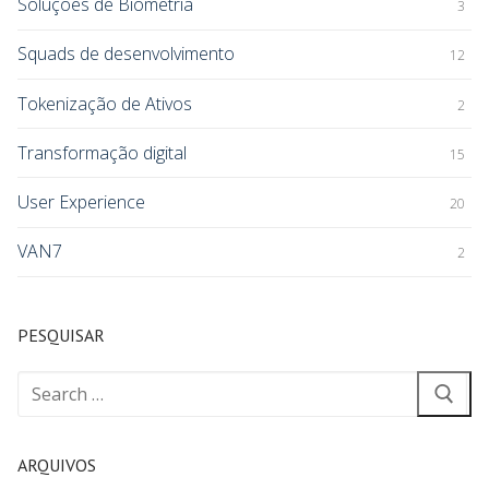
Soluções de Biometria
3
Squads de desenvolvimento
12
Tokenização de Ativos
2
Transformação digital
15
User Experience
20
VAN7
2
PESQUISAR
ARQUIVOS