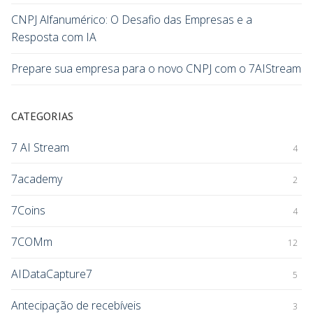
CNPJ Alfanumérico: O Desafio das Empresas e a
Resposta com IA
Prepare sua empresa para o novo CNPJ com o 7AIStream
CATEGORIAS
7 AI Stream
4
7academy
2
7Coins
4
7COMm
12
AIDataCapture7
5
Antecipação de recebíveis
3