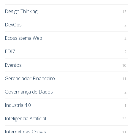
Design Thinking
13
DevOps
2
Ecossistema Web
2
EDI7
2
Eventos
10
Gerenciador Financeiro
11
Governança de Dados
2
Industria 4.0
1
Inteligência Artificial
33
Internet das Coisas
11