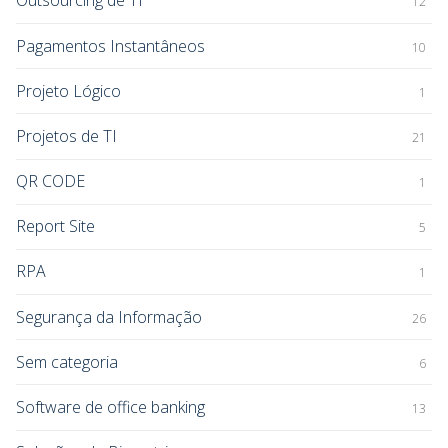
Outsourcing de TI
12
Pagamentos Instantâneos
10
Projeto Lógico
1
Projetos de TI
21
QR CODE
1
Report Site
5
RPA
1
Segurança da Informação
26
Sem categoria
6
Software de office banking
13