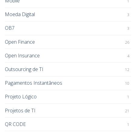
Mobile
1
Moeda Digital
3
OB7
3
Open Finance
26
Open Insurance
4
Outsourcing de TI
12
Pagamentos Instantâneos
10
Projeto Lógico
1
Projetos de TI
21
QR CODE
1