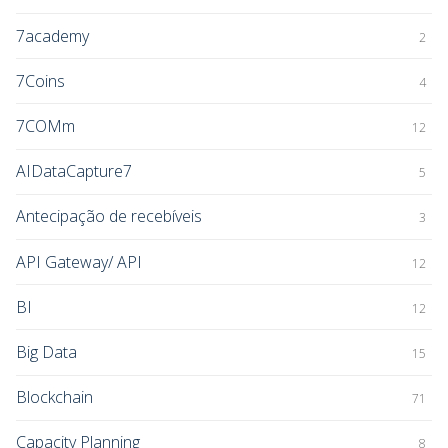
7academy
2
7Coins
4
7COMm
12
AIDataCapture7
5
Antecipação de recebíveis
3
API Gateway/ API
12
BI
12
Big Data
15
Blockchain
71
Capacity Planning
8