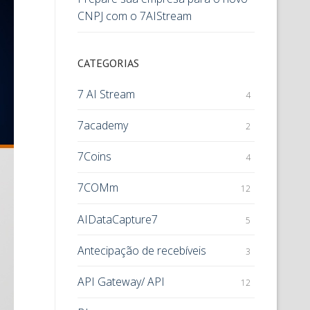
CNPJ com o 7AIStream
CATEGORIAS
7 AI Stream
4
7academy
2
7Coins
4
7COMm
12
AIDataCapture7
5
Antecipação de recebíveis
3
API Gateway/ API
12