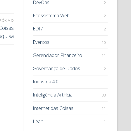
DevOps
2
Ecossistema Web
2
RÓXIMO
Coisas
EDI7
2
squisa
Eventos
10
Gerenciador Financeiro
11
Governança de Dados
2
Industria 4.0
1
Inteligência Artificial
33
Internet das Coisas
11
Lean
1