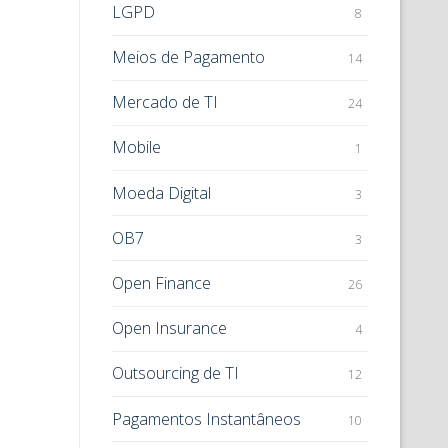
LGPD
8
Meios de Pagamento
14
Mercado de TI
24
Mobile
1
Moeda Digital
3
OB7
3
Open Finance
26
Open Insurance
4
Outsourcing de TI
12
Pagamentos Instantâneos
10