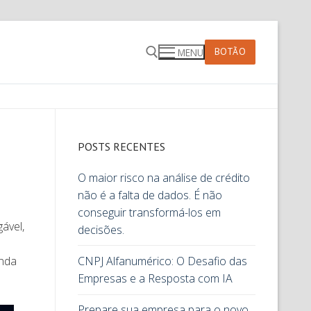
BOTÃO
MENU
POSTS RECENTES
O maior risco na análise de crédito
não é a falta de dados. É não
conseguir transformá-los em
ável,
decisões.
inda
CNPJ Alfanumérico: O Desafio das
Empresas e a Resposta com IA
Prepare sua empresa para o novo