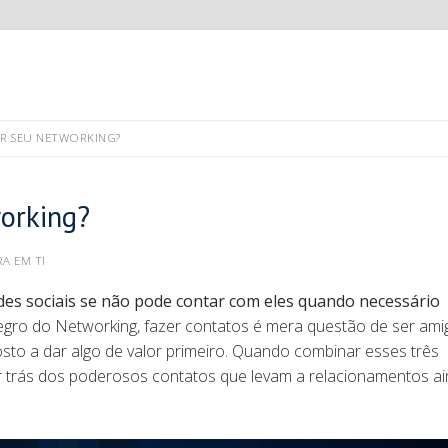
AR SEU NETWORKING?
working?
A EM TI
edes sociais se não pode contar com eles quando necessário
egro do Networking, fazer contatos é mera questão de ser amig
osto a dar algo de valor primeiro. Quando combinar esses três
or trás dos poderosos contatos que levam a relacionamentos a