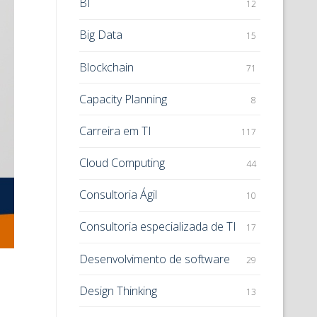
BI
12
Big Data
15
Blockchain
71
Capacity Planning
8
Carreira em TI
117
Cloud Computing
44
Consultoria Ágil
10
Consultoria especializada de TI
17
Desenvolvimento de software
29
Design Thinking
13