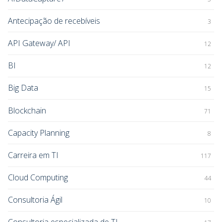
Antecipação de recebíveis
3
API Gateway/ API
12
BI
12
Big Data
15
Blockchain
71
Capacity Planning
8
Carreira em TI
117
Cloud Computing
44
Consultoria Ágil
10