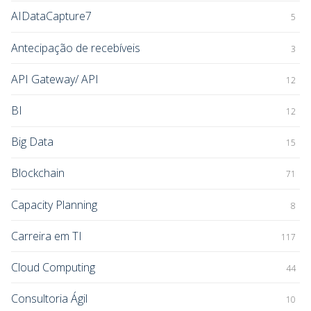
AIDataCapture7
5
Antecipação de recebíveis
3
API Gateway/ API
12
BI
12
Big Data
15
Blockchain
71
Capacity Planning
8
Carreira em TI
117
Cloud Computing
44
Consultoria Ágil
10