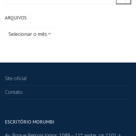
ARQUIVOS
Site oficial
Contato
ESCRITÓRIO MORUMBI
Av. Roque Petroni Júnior, 1089 – 11° andar, cjs 1101 a