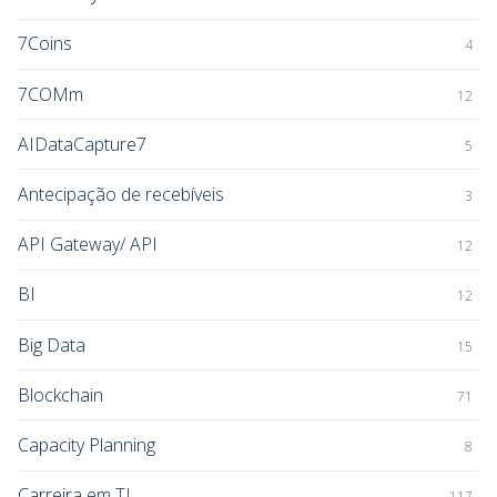
7Coins
4
7COMm
12
AIDataCapture7
5
Antecipação de recebíveis
3
API Gateway/ API
12
BI
12
Big Data
15
Blockchain
71
Capacity Planning
8
Carreira em TI
117