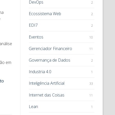
DevOps
2
ma
Ecossistema Web
2
e
EDI7
2
Eventos
10
análise
Gerenciador Financeiro
11
Governança de Dados
2
ção em
Industria 4.0
1
to
Inteligência Artificial
33
Internet das Coisas
11
Lean
1