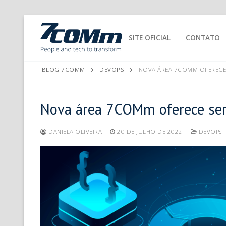
SITE OFICIAL
CONTATO
BLOG 7COMM
DEVOPS
NOVA ÁREA 7COMM OFERECE S
Nova área 7COMm oferece serv
DANIELA OLIVEIRA
20 DE JULHO DE 2022
DEVOPS