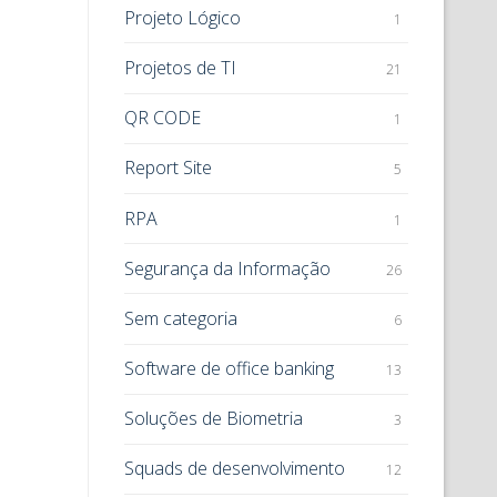
Projeto Lógico
1
Projetos de TI
21
QR CODE
1
Report Site
5
RPA
1
Segurança da Informação
26
Sem categoria
6
Software de office banking
13
Soluções de Biometria
3
Squads de desenvolvimento
12