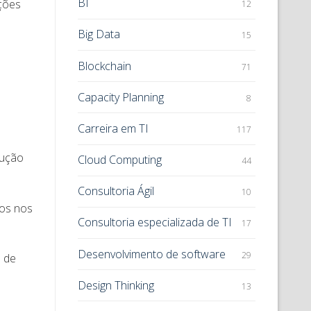
BI
ções
12
Big Data
15
Blockchain
71
Capacity Planning
8
Carreira em TI
117
dução
Cloud Computing
44
Consultoria Ágil
10
nos nos
Consultoria especializada de TI
17
Desenvolvimento de software
29
 de
Design Thinking
13