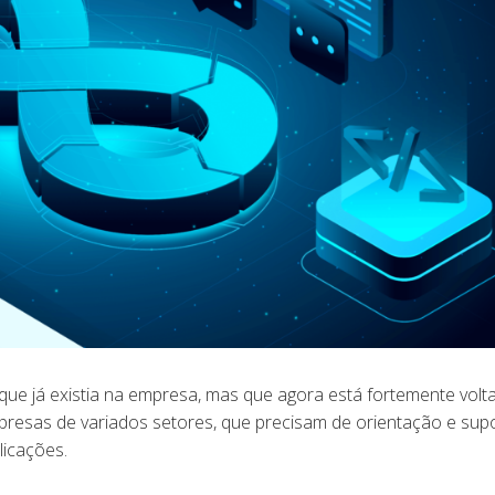
que já existia na empresa, mas que agora está fortemente volt
resas de variados setores, que precisam de orientação e sup
licações.