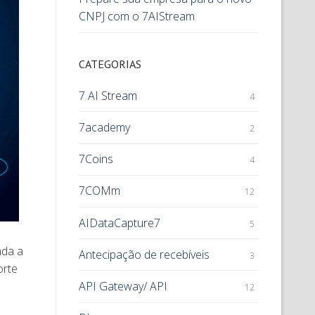
CNPJ com o 7AIStream
CATEGORIAS
7 AI Stream
4
7academy
2
7Coins
4
7COMm
12
AIDataCapture7
5
ada a
Antecipação de recebíveis
3
orte
API Gateway/ API
12