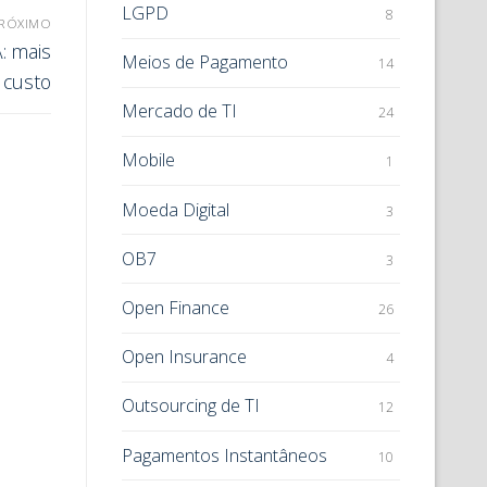
LGPD
8
RÓXIMO
: mais
Meios de Pagamento
14
 custo
Mercado de TI
24
Mobile
1
Moeda Digital
3
OB7
3
Open Finance
26
Open Insurance
4
Outsourcing de TI
12
Pagamentos Instantâneos
10