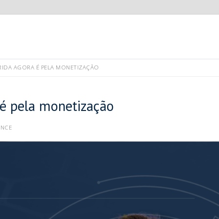
RIDA AGORA É PELA MONETIZAÇÃO
 é pela monetização
ANCE