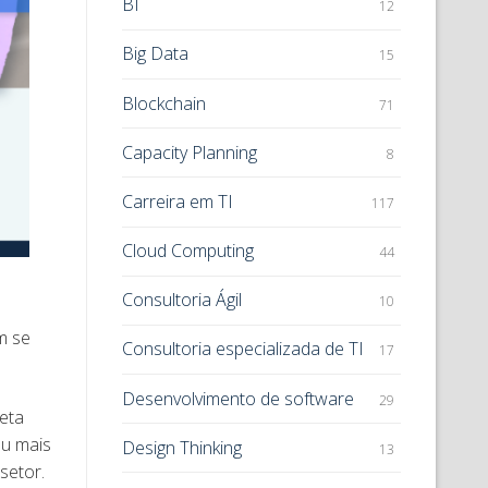
BI
12
Big Data
15
Blockchain
71
Capacity Planning
8
Carreira em TI
117
Cloud Computing
44
Consultoria Ágil
10
m se
Consultoria especializada de TI
17
Desenvolvimento de software
29
eta
ou mais
Design Thinking
13
setor.