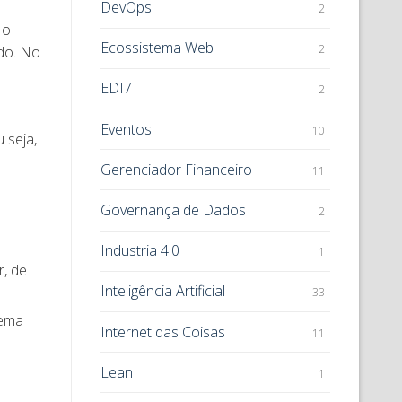
DevOps
2
 o
Ecossistema Web
2
ado. No
EDI7
2
Eventos
10
 seja,
Gerenciador Financeiro
11
Governança de Dados
2
Industria 4.0
1
r, de
Inteligência Artificial
33
tema
Internet das Coisas
11
Lean
1