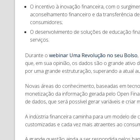
O incentivo à inovação financeira, com o surgim
aconselhamento financeiro e da transferência de
consumidores;
O desenvolvimento de soluções de educação fina
serviços.
Durante o
webinar Uma Revolução no seu Bolso
,
que, em sua opinião, os dados são o grande ativo 
por uma grande estruturação, superando a atual a
Novas áreas do conhecimento, baseadas em tecnolo
monetização da informação gerada pelo Open Finan
de dados, que será possível gerar variáveis e cria
A indústria financeira caminha para um modelo de ciê
customizadas e cada vez mais atraentes ao consu
A grande questão ainda a ser respondida pelos banc