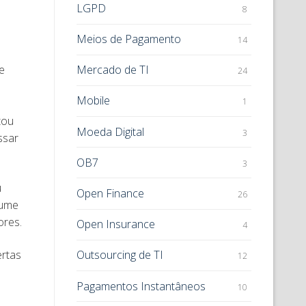
LGPD
8
Meios de Pagamento
14
e
Mercado de TI
24
Mobile
1
tou
Moeda Digital
3
ssar
OB7
3
u
Open Finance
26
lume
ores.
Open Insurance
4
ertas
Outsourcing de TI
12
Pagamentos Instantâneos
10