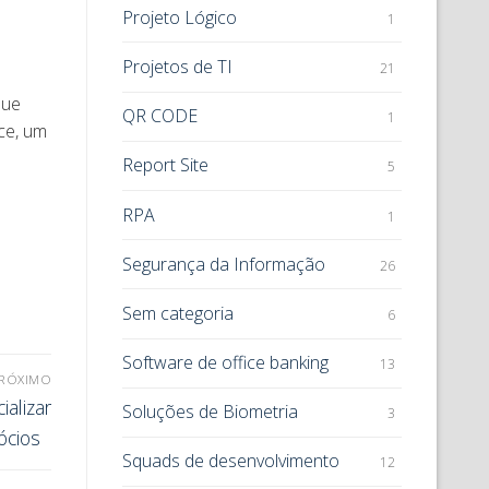
Projeto Lógico
1
Projetos de TI
21
que
QR CODE
1
ce, um
Report Site
5
RPA
1
Segurança da Informação
26
Sem categoria
6
Software de office banking
13
RÓXIMO
ializar
Soluções de Biometria
3
ócios
Squads de desenvolvimento
12