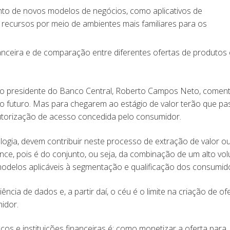
ento de novos modelos de negócios, como aplicativos de
 recursos por meio de ambientes mais familiares para os
nceira e de comparação entre diferentes ofertas de produtos 
 o presidente do Banco Central, Roberto Campos Neto, comen
do futuro. Mas para chegarem ao estágio de valor terão que pa
utorização de acesso concedida pelo consumidor.
gia, devem contribuir neste processo de extração de valor o
ce, pois é do conjunto, ou seja, da combinação de um alto vo
r modelos aplicáveis à segmentação e qualificação dos consumid
ncia de dados e, a partir daí, o céu é o limite na criação de of
midor.
os e instituições financeiras é: como monetizar a oferta para