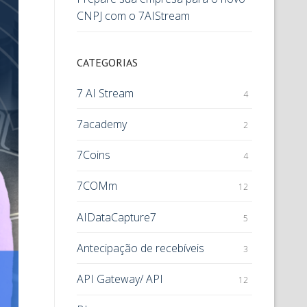
CNPJ com o 7AIStream
CATEGORIAS
7 AI Stream
4
7academy
2
7Coins
4
7COMm
12
AIDataCapture7
5
Antecipação de recebíveis
3
API Gateway/ API
12