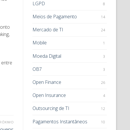
LGPD
8
Meios de Pagamento
14
ronto
Mercado de TI
24
king,
Mobile
1
Moeda Digital
3
 entre
OB7
3
Open Finance
26
Open Insurance
4
Outsourcing de TI
12
Pagamentos Instantâneos
10
RÓXIMO
jovens