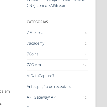
CNPJ com o 7AIStream
CATEGORIAS
7 AI Stream
4
7academy
2
7Coins
4
7COMm
12
AIDataCapture7
5
Antecipação de recebíveis
3
ada em
API Gateway/ API
12
2.