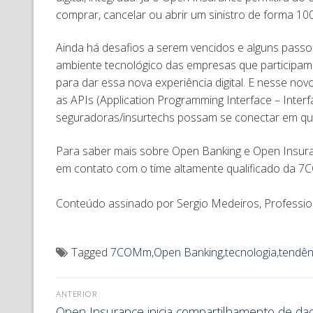
comprar, cancelar ou abrir um sinistro de forma 10
Ainda há desafios a serem vencidos e alguns passos
ambiente tecnológico das empresas que participam 
para dar essa nova experiência digital. E nesse 
as APIs (Application Programming Interface – Inter
seguradoras/insurtechs possam se conectar em qua
Para saber mais sobre Open Banking e Open Insuran
em contato com o time altamente qualificado da
Conteúdo assinado por Sergio Medeiros, Professiona
Tagged
7COMm
,
Open Banking
,
tecnologia
,
tendên
ANTERIOR
Open Insurance inicia compartilhamento de da