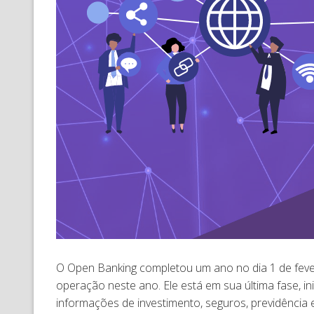
O Open Banking completou um ano no dia 1 de feve
operação neste ano. Ele está em sua última fase, 
informações de investimento, seguros, previdência 