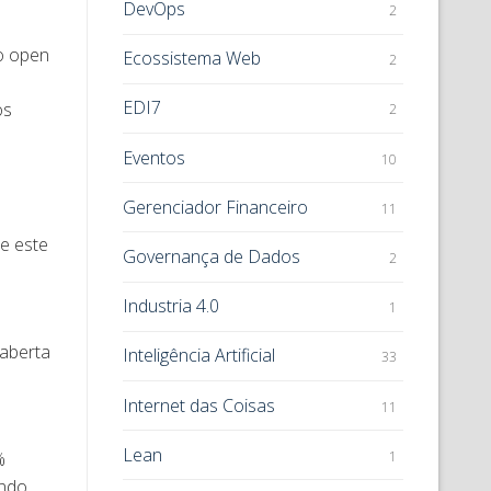
DevOps
2
o open
Ecossistema Web
2
EDI7
os
2
Eventos
10
Gerenciador Financeiro
11
ue este
Governança de Dados
2
Industria 4.0
1
 aberta
Inteligência Artificial
33
Internet das Coisas
11
Lean
%
1
endo