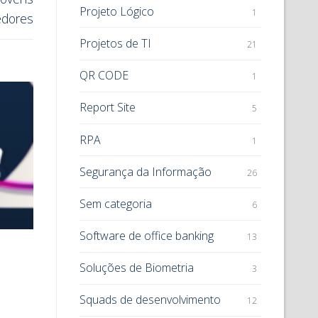
Projeto Lógico
1
edores
Projetos de TI
21
QR CODE
1
Report Site
5
RPA
1
Segurança da Informação
26
Sem categoria
6
Software de office banking
13
Soluções de Biometria
3
Squads de desenvolvimento
12