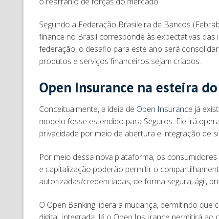
o rearranjo de forças do mercado.
Segundo a Federação Brasileira de Bancos (Febrab
finance no Brasil corresponde às expectativas das 
federação, o desafio para este ano será consolidar
produtos e serviços financeiros sejam criados.
Open Insurance na esteira d
Conceitualmente, a ideia de
Open Insurance
já exis
modelo fosse estendido para Seguros. Ele irá oper
privacidade por meio de abertura e integração de s
Por meio dessa nova plataforma, os consumidores 
e capitalização poderão permitir o compartilhamen
autorizadas/credenciadas, de forma segura, ágil, p
O Open Banking lidera a mudança, permitindo que 
digital, integrada. Já o Open Insurance permitirá ao