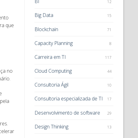
BI
12
Big Data
15
ento
ira que
Blockchain
71
Capacity Planning
8
Carreira em TI
117
Cloud Computing
nça no
44
nário.
Consultoria Ágil
10
e
Consultoria especializada de TI
17
 pela
Desenvolvimento de software
29
res.
Design Thinking
13
celerar