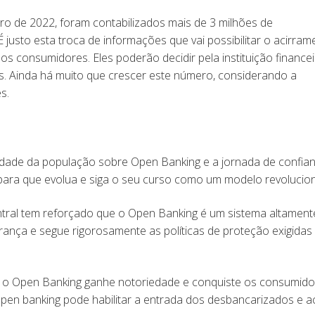
iro de 2022, foram contabilizados mais de 3 milhões de
usto esta troca de informações que vai possibilitar o acirram
s consumidores. Eles poderão decidir pela instituição finance
s. Ainda há muito que crescer este número, considerando a
es.
idade da população sobre Open Banking e a jornada de confia
para que evolua e siga o seu curso como um modelo revolucio
tral tem reforçado que o Open Banking é um sistema altament
rança e segue rigorosamente as políticas de proteção exigidas
, o Open Banking ganhe notoriedade e conquiste os consumido
 open banking pode habilitar a entrada dos desbancarizados e a