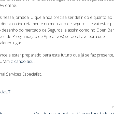
0% online.
 nessa jornada. O que ainda precisa ser definido é quanto ao
direta ou indiretamente no mercado de seguros se vai estar p
novo desenho do mercado de Seguros, e assim como no Open Ban
face de Programação de Aplicativos) serão chave para que
lquer lugar.
ce e estar preparado para este futuro que já se faz presente,
 7COMm
clicando aqui
.
l Services Especialist.
cias
,
TI
P
dos
7Academy capacita e dá oportunidade a 