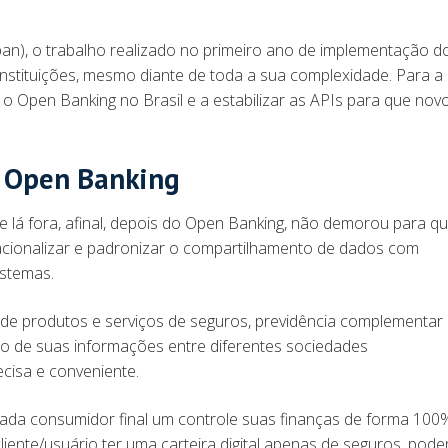
an), o trabalho realizado no primeiro ano de implementação d
instituições, mesmo diante de toda a sua complexidade. Para a
 o Open Banking no Brasil e a estabilizar as APIs para que nov
o Open Banking
te lá fora, afinal, depois do Open Banking, não demorou para q
acionalizar e padronizar o compartilhamento de dados com
istemas.
de produtos e serviços de seguros, previdência complementar
to de suas informações entre diferentes sociedades
recisa e conveniente.
cada consumidor final um controle suas finanças de forma 100
 cliente/usuário ter uma carteira digital apenas de seguros, pod