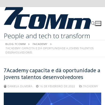
BLOG 7COMM
7ACADEMY
7ACADEMY CAPACITA E DÁ OPORTUNIDADE A JOVENS TALENTOS
DESENVOLVEDORES
7Academy capacita e dá oportunidade a
jovens talentos desenvolvedores
DANIELA OLIVEIRA
16 DE FEVEREIRO DE 2022
7ACADEMY