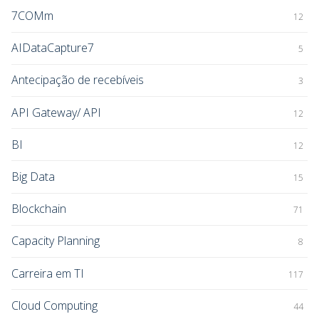
7COMm
12
AIDataCapture7
5
Antecipação de recebíveis
3
API Gateway/ API
12
BI
12
Big Data
15
Blockchain
71
Capacity Planning
8
Carreira em TI
117
Cloud Computing
44