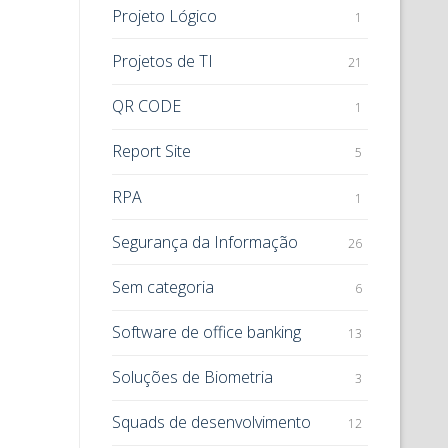
Projeto Lógico
1
Projetos de TI
21
QR CODE
1
Report Site
5
RPA
1
Segurança da Informação
26
Sem categoria
6
Software de office banking
13
Soluções de Biometria
3
Squads de desenvolvimento
12