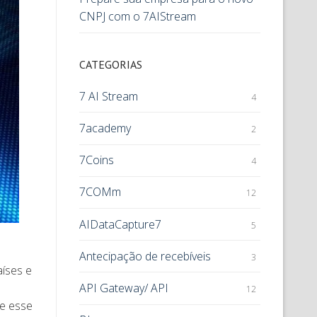
CNPJ com o 7AIStream
CATEGORIAS
7 AI Stream
4
7academy
2
7Coins
4
7COMm
12
AIDataCapture7
5
Antecipação de recebíveis
3
aíses e
API Gateway/ API
12
ue esse