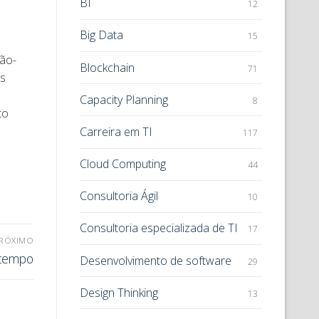
BI
12
Big Data
15
não-
Blockchain
71
os
Capacity Planning
8
to
Carreira em TI
117
Cloud Computing
44
Consultoria Ágil
10
Consultoria especializada de TI
17
RÓXIMO
 tempo
Desenvolvimento de software
29
Design Thinking
13