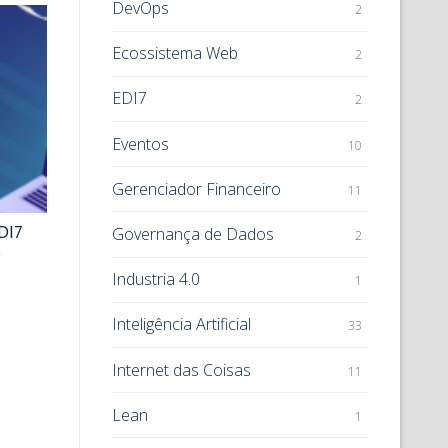
DevOps
2
Ecossistema Web
2
EDI7
2
Eventos
10
Gerenciador Financeiro
11
DI7
Governança de Dados
2
e
Industria 4.0
1
Inteligência Artificial
33
Internet das Coisas
11
Lean
1