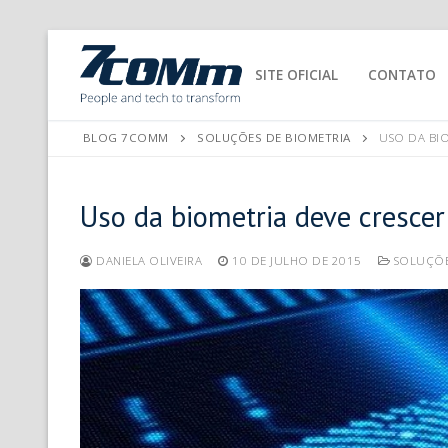
SITE OFICIAL
CONTATO
BLOG 7COMM
SOLUÇÕES DE BIOMETRIA
USO DA BIO
Uso da biometria deve cresce
DANIELA OLIVEIRA
10 DE JULHO DE 2015
SOLUÇÕE