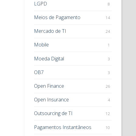
LGPD
8
Meios de Pagamento
14
Mercado de TI
24
Mobile
1
Moeda Digital
3
OB7
3
Open Finance
26
Open Insurance
4
Outsourcing de TI
12
Pagamentos Instantâneos
10