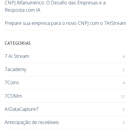
CNPJ Alfanumérico: O Desafio das Empresas e a
Resposta com IA
Prepare sua empresa para o novo CNPJ com o 7AIStream
CATEGORIAS
7 AI Stream
4
7academy
2
7Coins
4
7COMm
12
AIDataCapture7
5
Antecipação de recebíveis
3