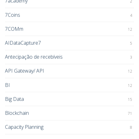
7academy
2
7Coins
4
7COMm
12
AIDataCapture7
5
Antecipação de recebíveis
3
API Gateway/ API
12
BI
12
Big Data
15
Blockchain
71
Capacity Planning
8