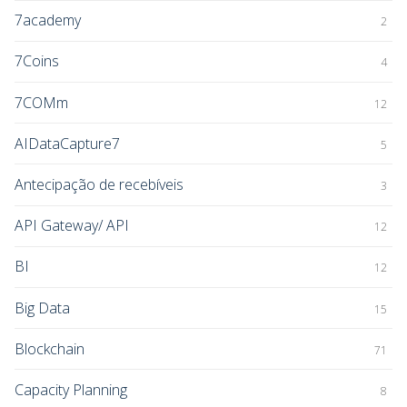
7academy
2
7Coins
4
7COMm
12
AIDataCapture7
5
Antecipação de recebíveis
3
API Gateway/ API
12
BI
12
Big Data
15
Blockchain
71
Capacity Planning
8