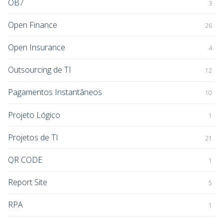
OB7
3
Open Finance
26
Open Insurance
4
Outsourcing de TI
12
Pagamentos Instantâneos
10
Projeto Lógico
1
Projetos de TI
21
QR CODE
1
Report Site
5
RPA
1