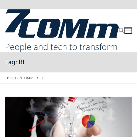
Tag:
BI
BLOG 7COMM
BI