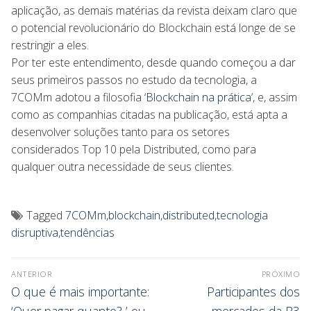
aplicação, as demais matérias da revista deixam claro que
o potencial revolucionário do Blockchain está longe de se
restringir a eles.
Por ter este entendimento, desde quando começou a dar
seus primeiros passos no estudo da tecnologia, a
7COMm adotou a filosofia ‘
Blockchain na prática
’, e, assim
como as companhias citadas na publicação, está apta a
desenvolver soluções tanto para os setores
considerados Top 10 pela Distributed, como para
qualquer outra necessidade de seus clientes.
Tagged
7COMm
,
blockchain
,
distributed
,
tecnologia
disruptiva
,
tendências
ANTERIOR
PRÓXIMO
O que é mais importante:
Participantes dos
‘Quer pagar quanto? ’ ou
mercados da B3