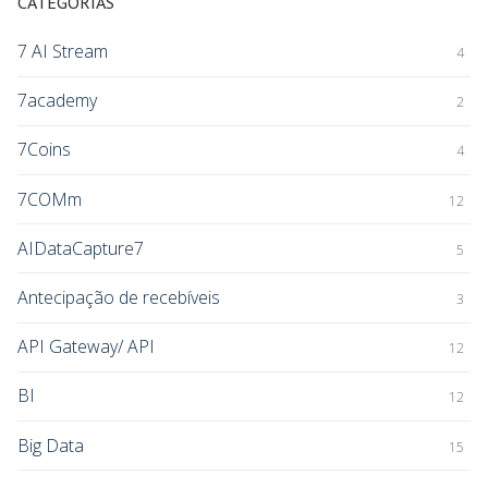
CATEGORIAS
7 AI Stream
4
7academy
2
7Coins
4
7COMm
12
AIDataCapture7
5
Antecipação de recebíveis
3
API Gateway/ API
12
BI
12
Big Data
15