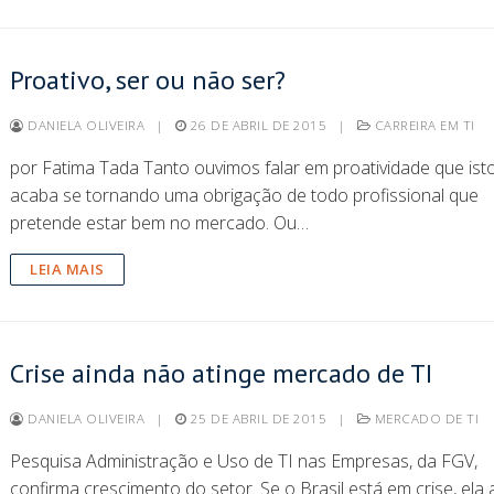
Proativo, ser ou não ser?
DANIELA OLIVEIRA
|
26 DE ABRIL DE 2015
|
CARREIRA EM TI
por Fatima Tada Tanto ouvimos falar em proatividade que ist
acaba se tornando uma obrigação de todo profissional que
pretende estar bem no mercado. Ou…
LEIA MAIS
Crise ainda não atinge mercado de TI
DANIELA OLIVEIRA
|
25 DE ABRIL DE 2015
|
MERCADO DE TI
Pesquisa Administração e Uso de TI nas Empresas, da FGV,
confirma crescimento do setor. Se o Brasil está em crise, ela 