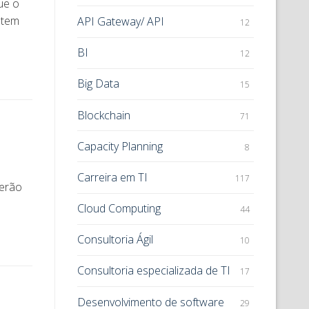
ue o
 tem
API Gateway/ API
12
BI
12
Big Data
15
Blockchain
71
Capacity Planning
8
Carreira em TI
117
verão
Cloud Computing
44
Consultoria Ágil
10
Consultoria especializada de TI
17
Desenvolvimento de software
29