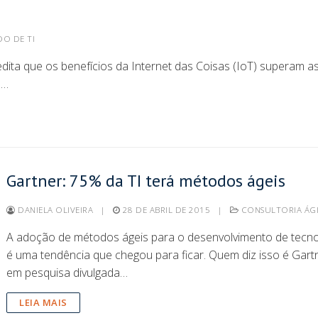
O DE TI
dita que os benefícios da Internet das Coisas (IoT) superam a
a…
Gartner: 75% da TI terá métodos ágeis
DANIELA OLIVEIRA
|
28 DE ABRIL DE 2015
|
CONSULTORIA ÁG
A adoção de métodos ágeis para o desenvolvimento de tecno
é uma tendência que chegou para ficar. Quem diz isso é Gart
em pesquisa divulgada…
LEIA MAIS