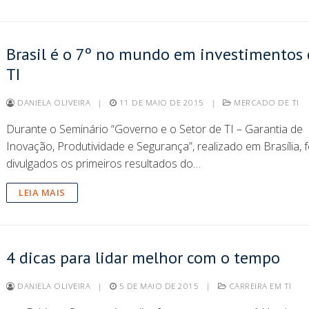
Brasil é o 7º no mundo em investimentos
TI
DANIELA OLIVEIRA
|
11 DE MAIO DE 2015
|
MERCADO DE TI
Durante o Seminário “Governo e o Setor de TI – Garantia de
Inovação, Produtividade e Segurança”, realizado em Brasília,
divulgados os primeiros resultados do…
LEIA MAIS
4 dicas para lidar melhor com o tempo
DANIELA OLIVEIRA
|
5 DE MAIO DE 2015
|
CARREIRA EM TI