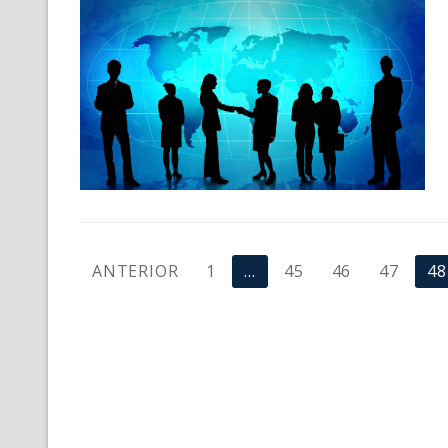
ANTERIOR
1
…
45
46
47
48