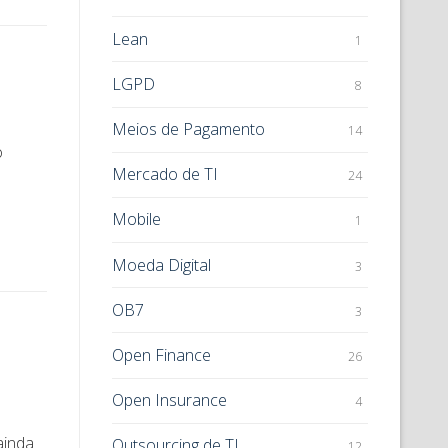
Lean
1
LGPD
8
Meios de Pagamento
14
o
Mercado de TI
24
Mobile
1
Moeda Digital
3
OB7
3
Open Finance
26
Open Insurance
4
ainda
Outsourcing de TI
12