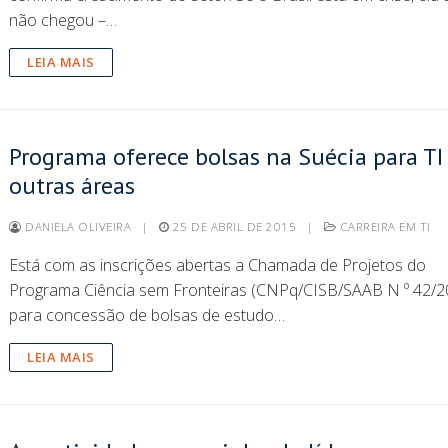
não chegou –…
LEIA MAIS
Programa oferece bolsas na Suécia para TI
outras áreas
DANIELA OLIVEIRA
|
25 DE ABRIL DE 2015
|
CARREIRA EM TI
Está com as inscrições abertas a Chamada de Projetos do
Programa Ciência sem Fronteiras (CNPq/CISB/SAAB N º 42/2
para concessão de bolsas de estudo…
LEIA MAIS