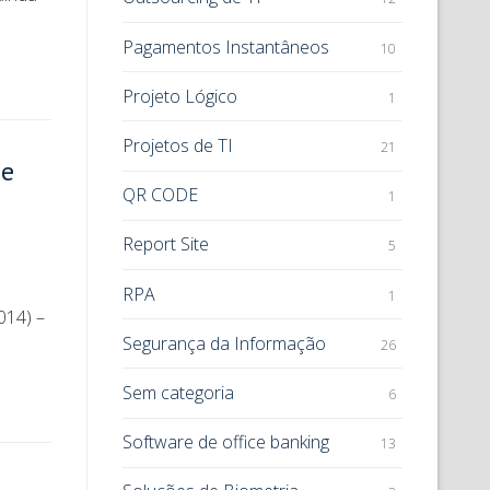
Pagamentos Instantâneos
10
Projeto Lógico
1
Projetos de TI
21
 e
QR CODE
1
Report Site
5
RPA
1
014) –
Segurança da Informação
26
Sem categoria
6
Software de office banking
13