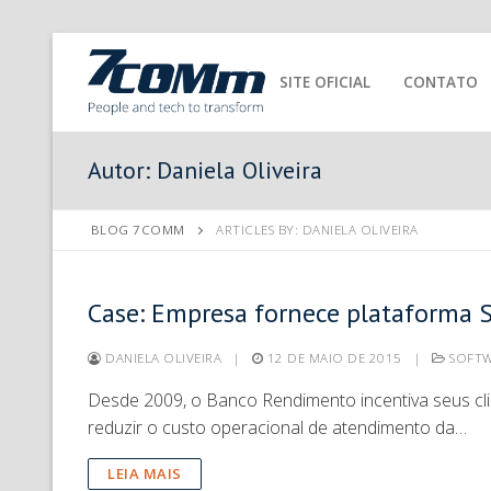
SITE OFICIAL
CONTATO
Autor:
Daniela Oliveira
BLOG 7COMM
ARTICLES BY: DANIELA OLIVEIRA
Case: Empresa fornece plataforma 
DANIELA OLIVEIRA
|
12 DE MAIO DE 2015
|
SOFTW
Desde 2009, o Banco Rendimento incentiva seus clie
reduzir o custo operacional de atendimento da…
LEIA MAIS