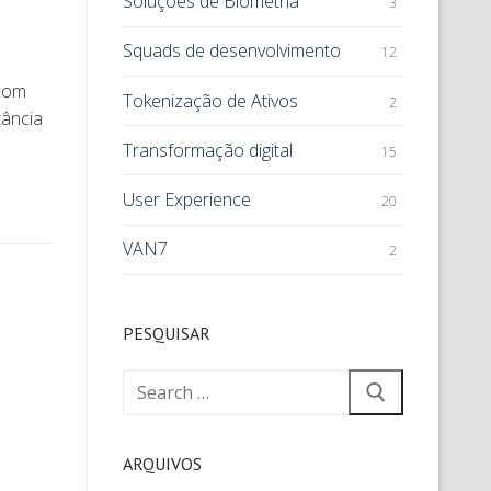
Soluções de Biometria
3
Squads de desenvolvimento
12
 com
Tokenização de Ativos
2
tância
Transformação digital
15
User Experience
20
VAN7
2
PESQUISAR
ARQUIVOS