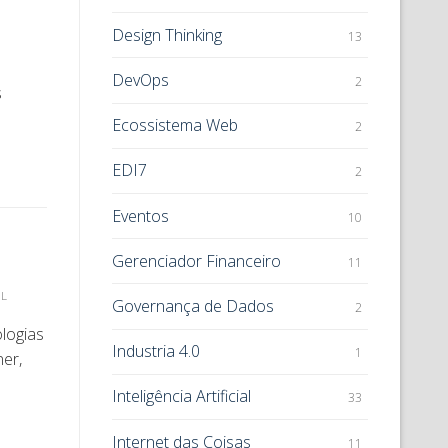
Design Thinking
13
DevOps
2
s
Ecossistema Web
2
EDI7
2
Eventos
10
Gerenciador Financeiro
11
IL
Governança de Dados
2
logias
Industria 4.0
1
ner,
Inteligência Artificial
33
Internet das Coisas
11