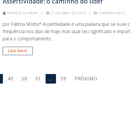
Assertividade: o caminho do líder
DANIELA OLIVEIRA
|
21 DE ABRIL DE 2015
|
CARREIRA EM TI
por Fátima Motta* Assertividade é uma palavra que se ouve
frequência nos dias de hoje, mas qual seu significado e impor
para o comportamento…
LEIA MAIS
49
50
51
…
59
PRÓXIMO