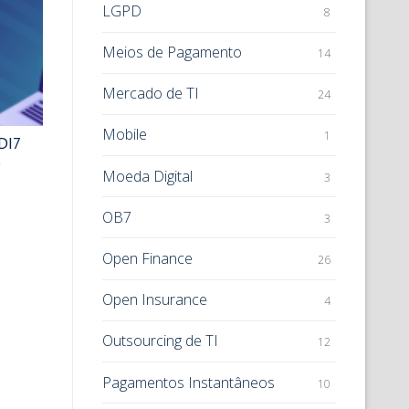
LGPD
8
Meios de Pagamento
14
Mercado de TI
24
Mobile
1
DI7
e
Moeda Digital
3
OB7
3
Open Finance
26
Open Insurance
4
Outsourcing de TI
12
Pagamentos Instantâneos
10