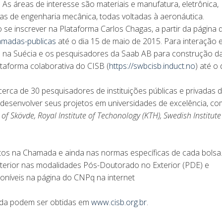
As áreas de interesse são materiais e manufatura, eletrônica,
s de engenharia mecânica, todas voltadas à aeronáutica.
se inscrever na Plataforma Carlos Chagas, a partir da página 
amadas-publicas
até o dia 15 de maio de 2015. Para interação 
 na Suécia e os pesquisadores da Saab AB para construção d
taforma colaborativa do CISB (
https://swbcisb.induct.no
) até o 
erca de 30 pesquisadores de instituições públicas e privadas 
 desenvolver seus projetos em universidades de excelência, c
of Skövde, Royal Institute of Techonology (KTH), Swedish Institute
tos na Chamada e ainda nas normas específicas de cada bolsa
xterior nas modalidades Pós-Doutorado no Exterior (PDE) e
oníveis na página do CNPq na internet
ada podem ser obtidas em
www.cisb.org.br
.