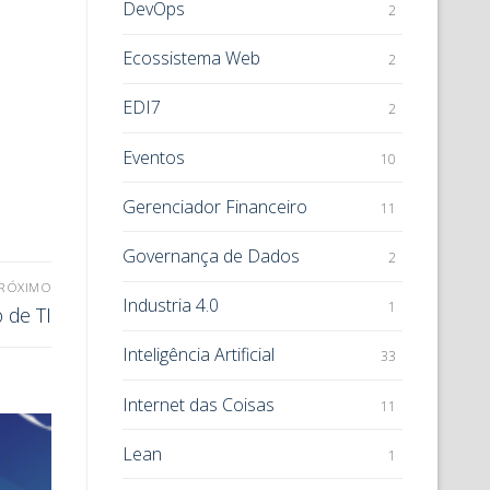
DevOps
2
Ecossistema Web
2
EDI7
2
Eventos
10
Gerenciador Financeiro
11
Governança de Dados
2
RÓXIMO
Industria 4.0
1
 de TI
Inteligência Artificial
33
Internet das Coisas
11
Lean
1