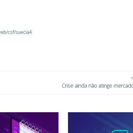
web/csf/suecia4
P
Crise ainda não atinge mercado