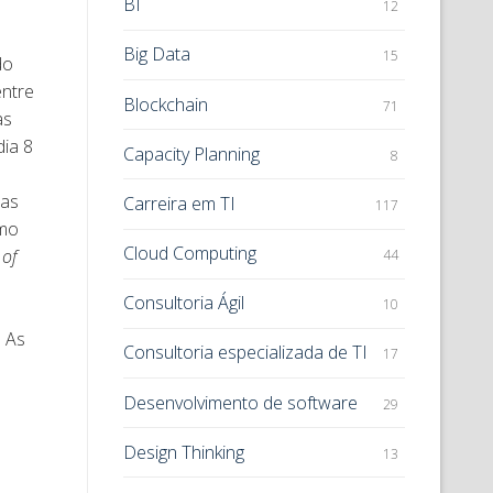
BI
12
Big Data
15
do
entre
Blockchain
71
as
dia 8
Capacity Planning
8
das
Carreira em TI
117
omo
Cloud Computing
 of
44
Consultoria Ágil
10
. As
Consultoria especializada de TI
17
Desenvolvimento de software
29
Design Thinking
13