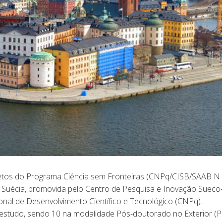
jetos do Programa Ciência sem Fronteiras (CNPq/CISB/SAAB N 
 Suécia, promovida pelo Centro de Pesquisa e Inovação Sueco
onal de Desenvolvimento Científico e Tecnológico (CNPq).
estudo, sendo 10 na modalidade Pós-doutorado no Exterior (P