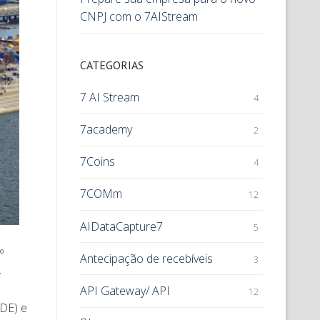
CNPJ com o 7AIStream
CATEGORIAS
7 AI Stream
4
7academy
2
7Coins
4
7COMm
12
AIDataCapture7
5
º
Antecipação de recebíveis
3
-
API Gateway/ API
12
DE) e