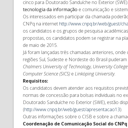
cinco para Doutorado Sanduíche no Exterior (SWE). 
tecnologia da informação
e comunicação e sistema
Os interessados em participar da chamada poderão 
CNPq na internet
http://www.cnpq.br/web/guest/ch
os candidatos e os grupos de pesquisa acadêmicas
propostas, os candidatos podem se registrar na pla
de maio de 2015.
Já foram lançadas três chamadas anteriores, onde c
regiões Sul, Sudeste e Nordeste do Brasil puderam
Chalmers University of Technology, University College 
Computer Science (SICS)
e
Linköping University.
Requisitos:
Os candidatos devem atender aos requisitos previs
normas de concessão para bolsas individuais no e
Doutorado Sanduíche no Exterior (SWE), estão disp
(
http://www.cnpq.br/web/guest/apresentacao13
).
Outras informações sobre o CISB e sobre a cham
Coordenação de Comunicação Social do CNPq