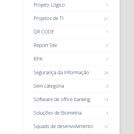
Projeto Lógico
1
Projetos de TI
21
QR CODE
1
Report Site
5
RPA
1
Segurança da Informação
26
Sem categoria
6
Software de office banking
13
Soluções de Biometria
3
Squads de desenvolvimento
12