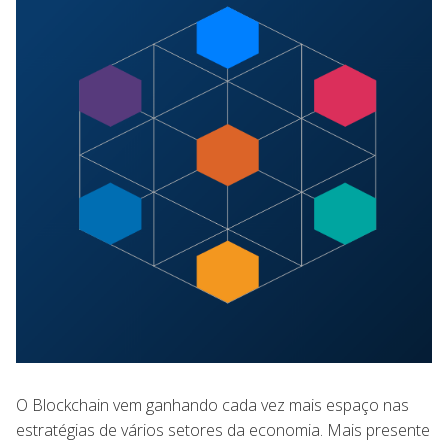
O Blockchain vem ganhando cada vez mais espaço nas
estratégias de vários setores da economia. Mais presente