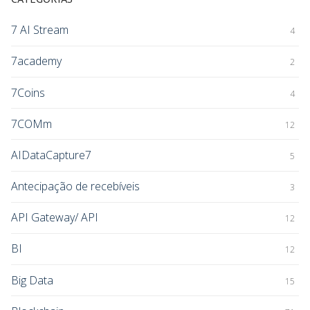
7 AI Stream
4
7academy
2
7Coins
4
7COMm
12
AIDataCapture7
5
Antecipação de recebíveis
3
API Gateway/ API
12
BI
12
Big Data
15