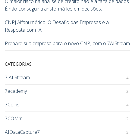
O maior risco na análise de crédito não é a falta de dados.
É não conseguir transformá-los em decisões.
CNPJ Alfanumérico: O Desafio das Empresas e a
Resposta com IA
Prepare sua empresa para o novo CNPJ com o 7AIStream
CATEGORIAS
7 AI Stream
4
7academy
2
7Coins
4
7COMm
12
AIDataCapture7
5