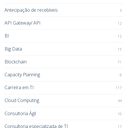
Antecipação de recebíveis
3
API Gateway/ API
12
BI
12
Big Data
15
Blockchain
71
Capacity Planning
8
Carreira em TI
117
Cloud Computing
44
Consultoria Ágil
10
Consultoria especializada de TI
17