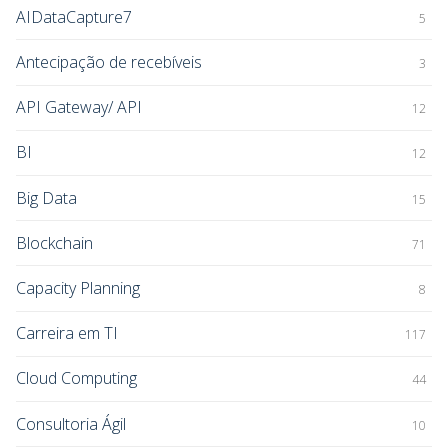
AIDataCapture7
5
Antecipação de recebíveis
3
API Gateway/ API
12
BI
12
Big Data
15
Blockchain
71
Capacity Planning
8
Carreira em TI
117
Cloud Computing
44
Consultoria Ágil
10