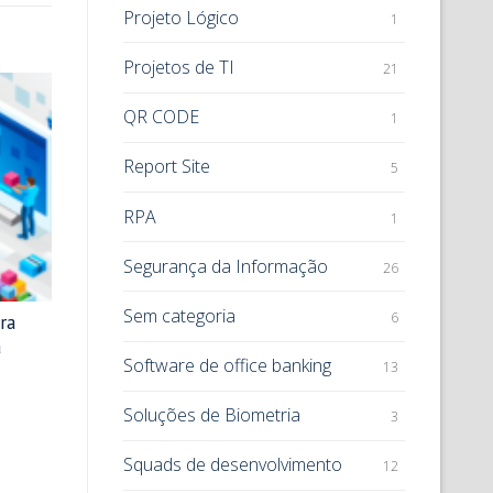
Projeto Lógico
1
Projetos de TI
21
QR CODE
1
Report Site
5
RPA
1
Segurança da Informação
26
Sem categoria
6
ra
à
Software de office banking
13
Soluções de Biometria
3
Squads de desenvolvimento
12