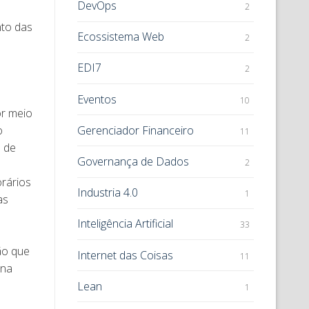
DevOps
2
nto das
Ecossistema Web
2
EDI7
2
Eventos
10
or meio
Gerenciador Financeiro
o
11
e de
Governança de Dados
2
orários
Industria 4.0
1
as
Inteligência Artificial
33
ão que
Internet das Coisas
11
 na
Lean
1