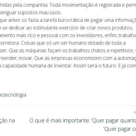
lhidas pela companhia. Toda movimentação é registrada e perm
eriguar supostos mau usos.
que antes só fazia a tarefa burocrática de pegar uma informaç
e se dedicar ao estimulante exercício de criar novos produtos,
amento mais rico e pessoal com os investidores, enfim, trabalh
corretora. Coisas que só um ser humano dotado de toda a
azer. Que as máquinas façam os trabalhos chatos e repetitivos.
empreender, inovar. Que as empresas economizem com a automa
apacidade humana de inventar. Assim será o futuro. E já co
te
,
tecnologia
P
ção na
O que é mais importante: ‘Quer pagar quanto
‘Quer pagar c