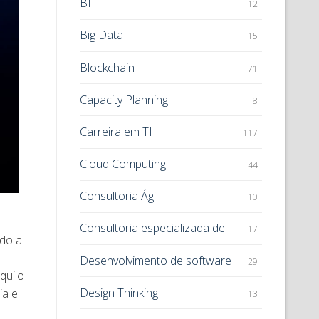
BI
12
Big Data
15
Blockchain
71
Capacity Planning
8
Carreira em TI
117
Cloud Computing
44
Consultoria Ágil
10
Consultoria especializada de TI
17
ndo a
Desenvolvimento de software
29
quilo
Design Thinking
ia e
13