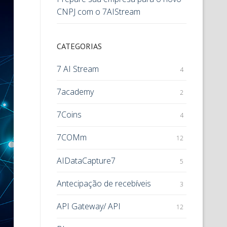
CNPJ com o 7AIStream
CATEGORIAS
7 AI Stream
4
7academy
2
7Coins
4
7COMm
12
AIDataCapture7
5
Antecipação de recebíveis
3
API Gateway/ API
12