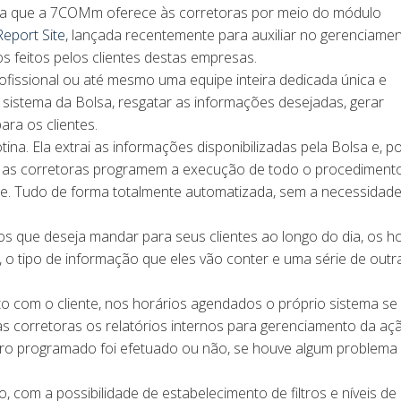
mia que a 7COMm oferece às corretoras por meio do módulo
Report Site
, lançada recentemente para auxiliar no gerenciame
 feitos pelos clientes destas empresas.
ofissional ou até mesmo uma equipe inteira dedicada única e
 sistema da Bolsa, resgatar as informações desejadas, gerar
ara os clientes.
ina. Ela extrai as informações disponibilizadas pela Bolsa e, p
 as corretoras programem a execução de todo o procediment
nte. Tudo de forma totalmente automatizada, sem a necessidad
os que deseja mandar para seus clientes ao longo do dia, os h
 o tipo de informação que eles vão conter e uma série de outr
o com o cliente, nos horários agendados o próprio sistema se
às corretoras os relatórios internos para gerenciamento da aç
paro programado foi efetuado ou não, se houve algum problema
, com a possibilidade de estabelecimento de filtros e níveis de