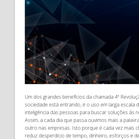
Um dos grandes benefícios da chamada 4ª Revolução
sociedade está entrando, é o uso em larga escala d
inteligência das pessoas para buscar soluções às 
Assim, a cada dia que passa ouvimos mais a palavra 
outro nas empresas. Isto porque é cada vez mais 
reduz desperdício de tempo, dinheiro, esforços e d