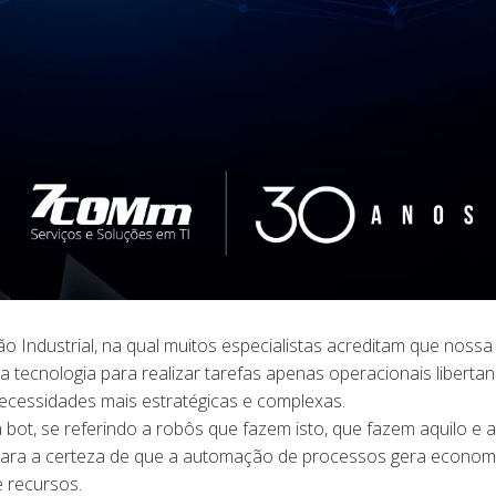
 Industrial, na qual muitos especialistas acreditam que nossa
a tecnologia para realizar tarefas apenas operacionais liberta
necessidades mais estratégicas e complexas.
bot, se referindo a robôs que fazem isto, que fazem aquilo e a
clara a certeza de que a automação de processos gera econom
e recursos.