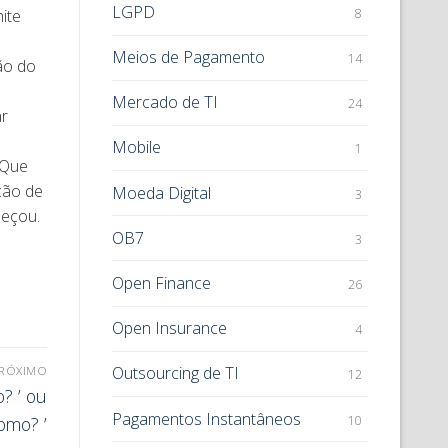
LGPD
8
ite
Meios de Pagamento
14
ão do
Mercado de TI
24
ar
Mobile
1
 Que
ção de
Moeda Digital
3
meçou.
OB7
3
Open Finance
26
Open Insurance
4
Outsourcing de TI
RÓXIMO
12
? ’ ou
Pagamentos Instantâneos
10
omo? ’