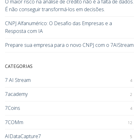
O maior risco na análise de crédito não é a falta de dados.
É não conseguir transformá-los em decisões.
CNPJ Alfanumérico: O Desafio das Empresas e a
Resposta com IA
Prepare sua empresa para o novo CNPJ com o 7AIStream
CATEGORIAS
7 AI Stream
4
7academy
2
7Coins
4
7COMm
12
AIDataCapture7
5