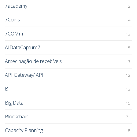
7academy
2
7Coins
4
7COMm
12
AIDataCapture7
5
Antecipação de recebíveis
3
API Gateway/ API
12
BI
12
Big Data
15
Blockchain
71
Capacity Planning
8