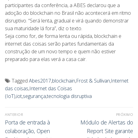
participantes da conferência, a ABES declarou que a
adoção do blockchain no Brasil não acontecerá em ritmo
disruptivo. “Será lenta, gradual e virá quando demonstrar
sua maturidade lá fora”, diz o texto.
Seja como for, de forma lenta ou rápida, blockchain e
internet das coisas serão partes fundamentais da
construção de um novo tempo e quem não estiver
preparado para elas verá a casa cair.
Tagged
Abes2017
,
blockchain
,
Frost & Sullivan
,
Internet
das coisas
,
Internet das Coisas
(IoT)
,
iot
,
segurança
,
tecnologia disruptiva
ANTERIOR
PRÓXIMO
Porta de entrada à
Módulo de Alertas do
colaboração, Open
Report Site garante