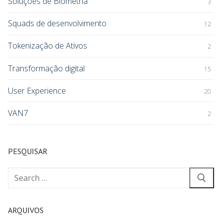
Soluções de Biometria
3
Squads de desenvolvimento
12
Tokenização de Ativos
2
Transformação digital
15
User Experience
20
VAN7
2
PESQUISAR
ARQUIVOS