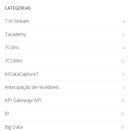
CATEGORIAS
7 AI Stream
4
7academy
2
7Coins
4
7COMm
12
AIDataCapture7
5
Antecipação de recebíveis
3
API Gateway/ API
12
BI
12
Big Data
15