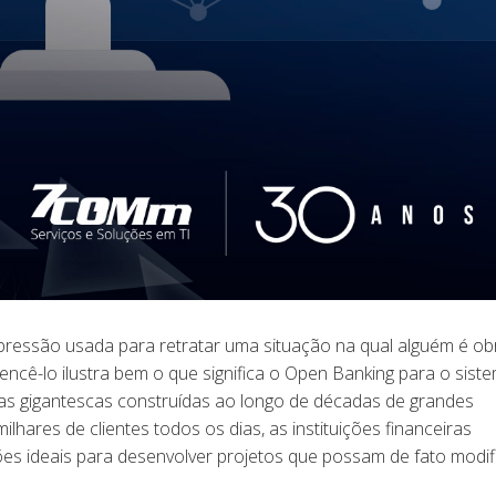
expressão usada para retratar uma situação na qual alguém é ob
ncê-lo ilustra bem o que significa o Open Banking para o sist
cas gigantescas construídas ao longo de décadas de grandes
hares de clientes todos os dias, as instituições financeiras
ões ideais para desenvolver projetos que possam de fato modif