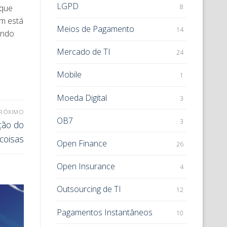
LGPD
8
 que
em está
Meios de Pagamento
14
ando
Mercado de TI
24
Mobile
1
Moeda Digital
3
RÓXIMO
OB7
3
ção do
coisas
Open Finance
26
Open Insurance
4
Outsourcing de TI
12
Pagamentos Instantâneos
10