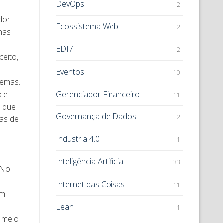
DevOps
2
dor
Ecossistema Web
2
nas
EDI7
2
eito,
Eventos
10
lemas.
Gerenciador Financeiro
k e
11
r que
Governança de Dados
2
sas de
Industria 4.0
1
Inteligência Artificial
33
 No
Internet das Coisas
11
êm
Lean
1
r meio