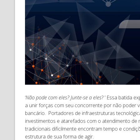
‘
Não pode com eles? Junte-se a eles
? ’ Essa batida 
a unir forças com seu concorrente por não poder ve
bancário. Portadores de infraestruturas tecnológi
investimentos e atarefados com o atendimento de mil
tradicionais dificilmente encontram tempo e condiç
estrutura de sua forma de agir.