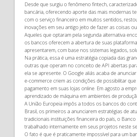
Desde que surgiu o fenômeno fintech, caracteriza
bancária, oferecendo aporte das mais modernas t
com o serviço financeiro em muitos sentidos, rest
inovações em seu antigo jeito de fazer as coisas o
Aqueles que optaram pela segunda alternativa enco
os bancos oferecem a abertura de suas plataforma
apresentarem, com base nos sistemas legados, sol
Na prática, essa é uma estratégia copiada das gra
outras que operam no conceito de API abertas para
ela se apresente. O Google aliás acaba de anuncia
e-commerce criem as condições de possibilitar qu
pagamento em suas lojas online. Em agosto a empre
aprendizado de máquina em ambientes de produçã
A União Europeia impôs a todos os bancos do cont
Brasil, os primeiros a anunciarem estratégias de 
tradicionais instituições financeira do país, o Ban
trabalhado internamente em seus projetos neste se
O fato é que é praticamente impossível para um ba