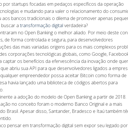
do por startups focadas em pedaços específicos da operação
ecnologias e mudando para valer o relacionamento do consumi
ou aos bancos tradicionais o dilema de promover apenas peque
u buscar a
transformação digital
verdadeira?
ntraram no Open Banking o melhor aliado. Por meio deste conc
s, de forma controlada e segura, para desenvolvedores
uções das mais variadas origens para os mais complexos prob
ndes corporações tecnológicas globais, como Google, Faceboo
 captar os benefícios da efervescência da inovação onde que
r que abriu sua API para que desenvolvedores ligados a empre
e qualquer empreendedor possa aceitar Bitcoin como forma de
sa havia lançado uma biblioteca de códigos abertos para
o.
inente a adoção do modelo de Open Banking a partir de 2018.
atuação no conceito foram o moderno Banco Original e a mais
co do Brasil. Apesar disso, Santander, Bradesco e Itaú também t
ntido.
nco pensar em transformação digital sem expor seu legado po