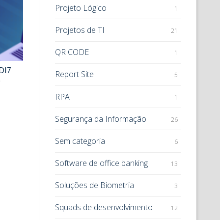
Projeto Lógico
1
Projetos de TI
21
QR CODE
1
DI7
Report Site
5
e
RPA
1
Segurança da Informação
26
Sem categoria
6
Software de office banking
13
Soluções de Biometria
3
Squads de desenvolvimento
12