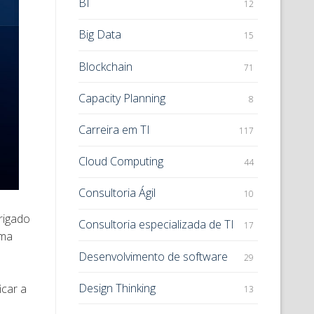
BI
12
Big Data
15
Blockchain
71
Capacity Planning
8
Carreira em TI
117
Cloud Computing
44
Consultoria Ágil
10
rigado
Consultoria especializada de TI
17
ema
Desenvolvimento de software
29
Design Thinking
icar a
13