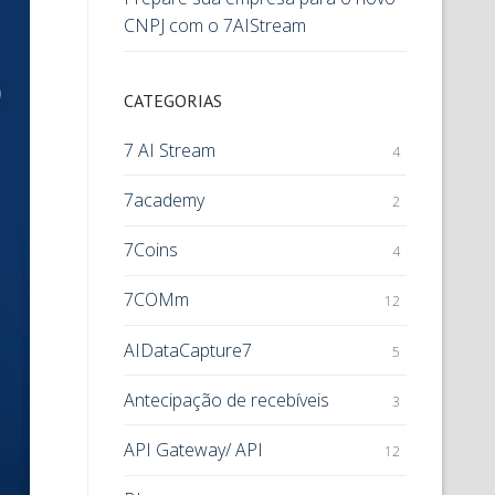
CNPJ com o 7AIStream
CATEGORIAS
7 AI Stream
4
7academy
2
7Coins
4
7COMm
12
AIDataCapture7
5
Antecipação de recebíveis
3
API Gateway/ API
12