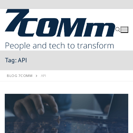
Tag:
API
BLOG 7COMM
API