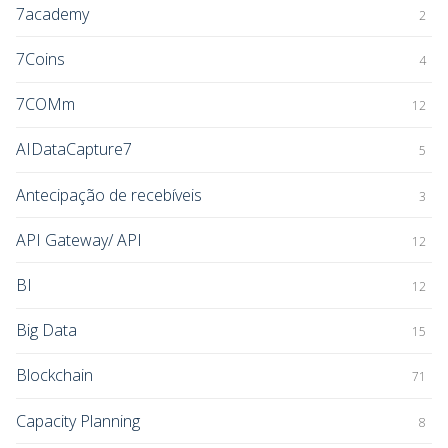
7academy
2
7Coins
4
7COMm
12
AIDataCapture7
5
Antecipação de recebíveis
3
API Gateway/ API
12
BI
12
Big Data
15
Blockchain
71
Capacity Planning
8