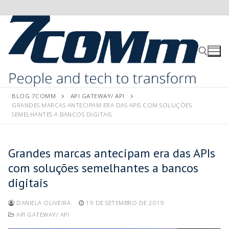
BLOG 7COMM
API GATEWAY/ API
GRANDES MARCAS ANTECIPAM ERA DAS APIS COM SOLUÇÕES
SEMELHANTES A BANCOS DIGITAIS
Grandes marcas antecipam era das APIs
com soluções semelhantes a bancos
digitais
DANIELA OLIVEIRA
19 DE SETEMBRO DE 2019
API GATEWAY/ API