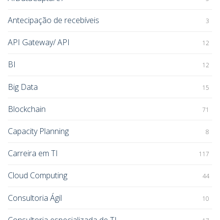
Antecipação de recebíveis
3
API Gateway/ API
12
BI
12
Big Data
15
Blockchain
71
Capacity Planning
8
Carreira em TI
117
Cloud Computing
44
Consultoria Ágil
10
Consultoria especializada de TI