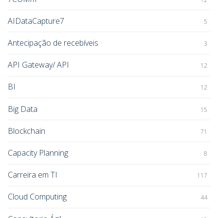
AIDataCapture7
5
Antecipação de recebíveis
3
API Gateway/ API
12
BI
12
Big Data
15
Blockchain
71
Capacity Planning
8
Carreira em TI
117
Cloud Computing
44