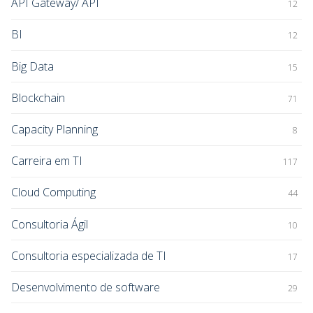
API Gateway/ API
12
BI
12
Big Data
15
Blockchain
71
Capacity Planning
8
Carreira em TI
117
Cloud Computing
44
Consultoria Ágil
10
Consultoria especializada de TI
17
Desenvolvimento de software
29