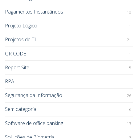
Pagamentos Instantâneos
10
Projeto Lógico
1
Projetos de TI
21
QR CODE
1
Report Site
5
RPA
1
Segurança da Informação
26
Sem categoria
6
Software de office banking
13
Soluções de Biometria
3