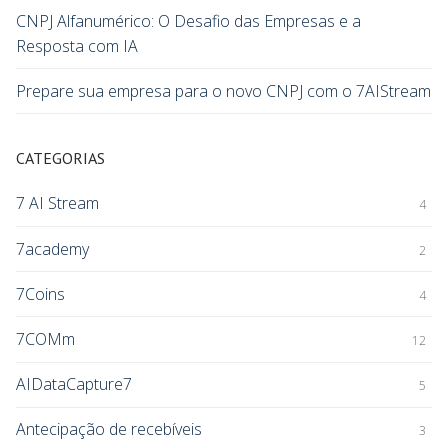
CNPJ Alfanumérico: O Desafio das Empresas e a
Resposta com IA
Prepare sua empresa para o novo CNPJ com o 7AIStream
CATEGORIAS
7 AI Stream
4
7academy
2
7Coins
4
7COMm
12
AIDataCapture7
5
Antecipação de recebíveis
3