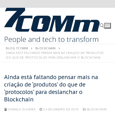
BLOG 7COMM
BLOCKCHAIN
AINDA ESTÁ FALTANDO PENSAR MAIS NA CRIAÇÃO DE ‘PRODUTOS’
DO QUE DE ‘PROTOCOLOS’ PARA DESLANCHAR O BLOCKCHAIN
Ainda está faltando pensar mais na
criação de ‘produtos’ do que de
‘protocolos’ para deslanchar o
Blockchain
DANIELA OLIVEIRA
23 DE JANEIRO DE 2019
BLOCKCHAIN