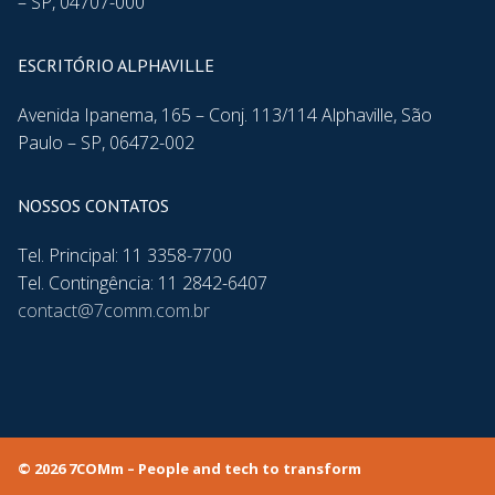
– SP, 04707-000
ESCRITÓRIO ALPHAVILLE
Avenida Ipanema, 165 – Conj. 113/114 Alphaville, São
Paulo – SP, 06472-002
NOSSOS CONTATOS
Tel. Principal: 11 3358-7700
Tel. Contingência: 11 2842-6407
contact@7comm.com.br
© 2026 7COMm – People and tech to transform