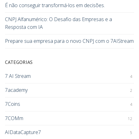
É não conseguir transformá-los em decisões.
CNPJ Alfanumérico: O Desafio das Empresas e a
Resposta com IA
Prepare sua empresa para o novo CNPJ com o 7AIStream
CATEGORIAS
7 AI Stream
4
7academy
2
7Coins
4
7COMm
12
AIDataCapture7
5